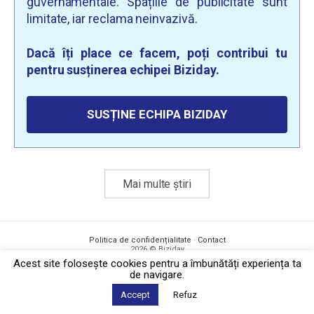
guvernamentale. Spațiile de publicitate sunt
limitate, iar reclama neinvazivă.
Dacă îți place ce facem, poți contribui tu
pentru susținerea echipei Biziday.
SUSȚINE ECHIPA BIZIDAY
Mai multe știri
Politica de confidențialitate
·
Contact
2026 © Biziday
Acest site foloseşte cookies pentru a îmbunătăți experiența ta
de navigare.
Accept
Refuz