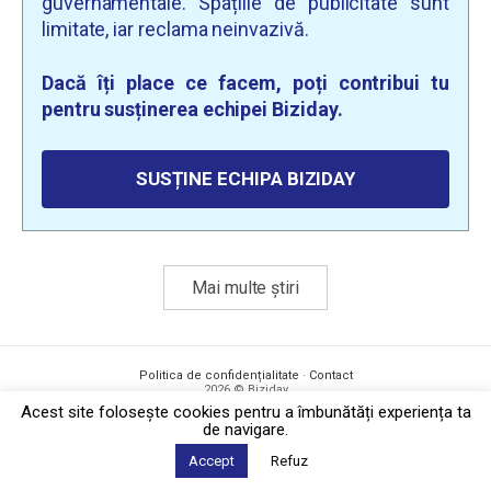
guvernamentale. Spațiile de publicitate sunt
limitate, iar reclama neinvazivă.
Dacă îți place ce facem, poți contribui tu
pentru susținerea echipei Biziday.
SUSȚINE ECHIPA BIZIDAY
Mai multe știri
Politica de confidențialitate
·
Contact
2026 © Biziday
Acest site foloseşte cookies pentru a îmbunătăți experiența ta
de navigare.
Accept
Refuz