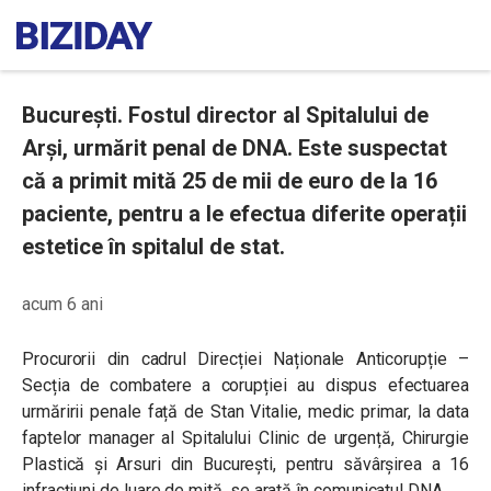
București. Fostul director al Spitalului de
Arși, urmărit penal de DNA. Este suspectat
că a primit mită 25 de mii de euro de la 16
paciente, pentru a le efectua diferite operații
estetice în spitalul de stat.
acum 6 ani
Procurorii din cadrul Direcției Naționale Anticorupție –
Secția de combatere a corupției au dispus efectuarea
urmăririi penale față de Stan Vitalie, medic primar, la data
faptelor manager al Spitalului Clinic de urgență, Chirurgie
Plastică și Arsuri din București, pentru săvârșirea a 16
infracțiuni de luare de mită, se arată în comunicatul DNA.