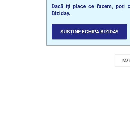
Dacă îți place ce facem, poți c
Biziday.
SUSȚINE ECHIPA BIZIDAY
Mai 