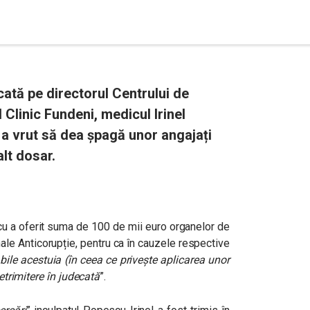
ecată pe directorul Centrului de
 Clinic Fundeni, medicul Irinel
 a vrut să dea șpagă unor angajați
lt dosar.
u a oferit
suma de 100 de mii euro organelor de
nale Anticorupție, pentru ca în cauzele respective
ile acestuia (în ceea ce privește aplicarea unor
netrimitere în judecată
”.