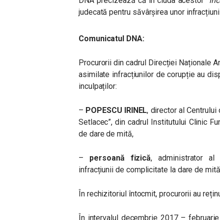
DNA precizează că în ciuda acestor ”
înc
judecată pentru săvârșirea unor infracțiuni
Comunicatul DNA:
Procurorii din cadrul Direcției Naționale A
asimilate infracțiunilor de corupție au disp
inculpaților:
–
POPESCU IRINEL
, director al Centrulu
Setlacec”, din cadrul Institutului Clinic F
de dare de mită,
–
persoană fizică
, administrator al
infracțiunii de complicitate la dare de mită
În rechizitoriul întocmit, procurorii au reț
În intervalul decembrie 2017 – februarie