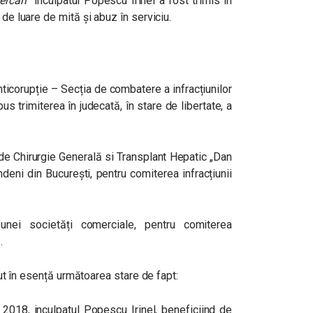
ercări
”
inculpatul Popescu Irinel a fost trimis în
 de luare de mită și abuz în serviciu.
nticorupție – Secția de combatere a infracțiunilor
us trimiterea în judecată, în stare de libertate, a
i de Chirurgie Generală si Transplant Hepatic „Dan
undeni din București, pentru comiterea infracțiunii
 unei societăți comerciale, pentru comiterea
.
inut în esență următoarea stare de fapt:
 2018, inculpatul Popescu Irinel, beneficiind de