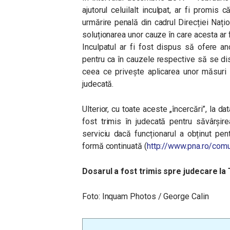
ajutorul celuilalt inculpat, ar fi promi
urmărire penală din cadrul Direcției Națio
soluționarea unor cauze în care acesta ar f
Inculpatul ar fi fost dispus să ofere a
pentru ca în cauzele respective să se di
ceea ce privește aplicarea unor măsuri as
judecată.
Ulterior, cu toate aceste „încercări”, la d
fost trimis în judecată pentru săvârșir
serviciu dacă funcționarul a obținut pen
formă continuată (
http://www.pna.ro/com
Dosarul a fost trimis spre judecare la 
Foto:
Inquam Photos / George Calin