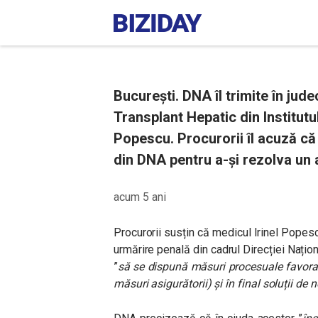
București. DNA îl trimite în jud
Transplant Hepatic din Institutul
Popescu. Procurorii îl acuză că
din DNA pentru a-și rezolva un a
acum 5 ani
Procurorii susțin că medicul Irinel Popesc
urmărire penală din cadrul Direcției Națio
”
să se dispună măsuri procesuale favorab
măsuri asigurătorii) și în final soluții de 