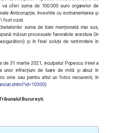
s că va oferi suma de 100.000 euro organelor de
nale Anticorupție, învestite cu instrumentarea și
i fost vizat.
nchetatorilor suma de bani menționată mai sus,
spună măsuri procesuale favorabile acestuia (în
igurătorii) și în final soluții de netrimitere în
ata de 31 martie 2021, inculpatul Popescu Irinel a
ea unor infracțiuni de luare de mită și abuz în
tru sine sau pentru altul un folos necuvenit, în
unicat.xhtml?id=10300
).
Tribunalul București.