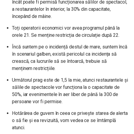
încât poate fi permisă funcționarea sălilor de spectacol,
a restaurantelor în interior, la 30% din capacitate,
începând de mâine.
Toți operatorii economici vor avea programul până la
orele 21. Se menține restricția de circulație după 22.
Încă suntem pe o incidență destul de mare, suntem încă
în scenariul galben, există pericolul ca incidența să
crească, ca lucrurile să se întoarcă, trebuie să
menținem restricțiile.
Următorul prag este de 1,5 la mie, atunci restaurantele și
sălile de spectacole vor funcționa la o capacitate de
50%, iar evenimentele în aer liber de până la 300 de
persoane vor fi permise.
Hotărârea de guvern în ceea ce privește starea de alerta
o să fie și ea revizuită, vom vedea ce se îmtâmplă
atunci.