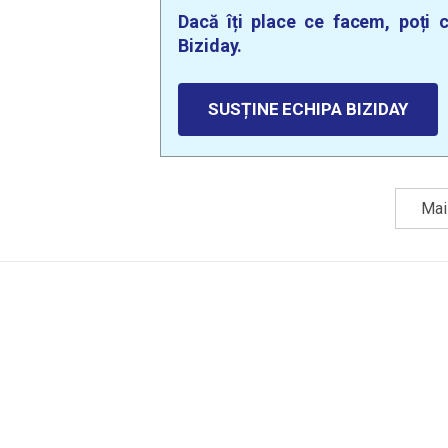
Dacă îți place ce facem, poți c
Biziday.
SUSȚINE ECHIPA BIZIDAY
Mai 