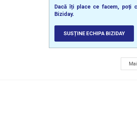
Dacă îți place ce facem, poți c
Biziday.
SUSȚINE ECHIPA BIZIDAY
Mai 