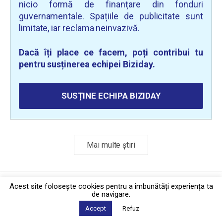
nicio formă de finanțare din fonduri
guvernamentale. Spațiile de publicitate sunt
limitate, iar reclama neinvazivă.
Dacă îți place ce facem, poți contribui tu
pentru susținerea echipei Biziday.
SUSȚINE ECHIPA BIZIDAY
Mai multe știri
Politica de confidențialitate
·
Contact
Acest site foloseşte cookies pentru a îmbunătăți experiența ta
2026 © Biziday
de navigare.
Accept
Refuz