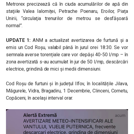
Metrorex precizează că în ciuda acumulărilor de apă din
staţiile Valea Ialomiței, Petrache Poenaru, Eroilor, Piața
Unirii, “
circulaţia trenurilor de metrou se desfăşoară
normal”.
UPDATE 1:
ANM a actualizat avertizarea de furtună și a
emis un Cod Roșu, valabil până în jurul orei 18:30. Se vor
semnala averse torențiale care vor depăși 40-50 l/mp – în
zona avertizată s-au acumulat în jur de 50 l/mp, descărcări
electrice, grindină de mici și medii dimensiuni.
Cod Roșu de furtuni și în județul Ilfov, în localitățile Jilava,
Măgurele, Vidra, Bragadiru, 1 Decembrie, Clinceni, Cornetu,
Copăceni, în același interval orar.