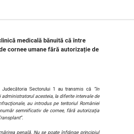
linică medicală bănuită că între
 de cornee umane fără autorizație de
ă Judecătoria Sectorului 1 au transmis că
”în
administratorul acesteia, la diferite intervale de
infracţionale, au introdus pe teritoriul României
 număr semnificativ de cornee, fără autorizaţia
ransplant”.
mărirea penală. Nu se poate înfrânge principiul