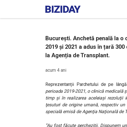
București. Anchetă penală la o c
2019 și 2021 a adus în țară 300
la Agenția de Transplant.
acum 4 ani
Reprezentanții Parchetului de pe lâng
perioada 2019-2021, o clinică medicală şi 
timp şi în realizarea aceleiaşi rezoluţii 
ţesuturi de origine umană, respectiv un
specială emisă de Agenţia Naţională de T
”Au fost făcute percheziții. Dispunem ur