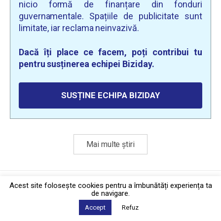
nicio formă de finanțare din fonduri
guvernamentale. Spațiile de publicitate sunt
limitate, iar reclama neinvazivă.
Dacă îți place ce facem, poți contribui tu
pentru susținerea echipei Biziday.
SUSȚINE ECHIPA BIZIDAY
Mai multe știri
Politica de confidențialitate
·
Contact
Acest site foloseşte cookies pentru a îmbunătăți experiența ta
2026 © Biziday
de navigare.
Accept
Refuz