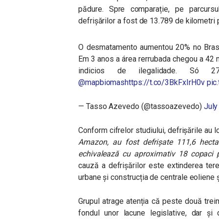
pădure. Spre comparație, pe parcursu
defrișărilor a fost de 13.789 de kilometri p
O desmatamento aumentou 20% no Brasi
Em 3 anos a área rerrubada chegou a 42
indicios de ilegalidade. Só 27
@mapbiomas
https://t.co/3BkFxIrH0v
pic
— Tasso Azevedo (@tassoazevedo)
July
Conform cifrelor studiului, defrișările au
Amazon, au fost defrișate 111,6 hecta
echivalează cu aproximativ 18 copaci
cauză a defrișărilor este extinderea tere
urbane și construcția de centrale eoliene 
Grupul atrage atenția că peste două treim
fondul unor lacune legislative, dar și d