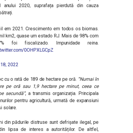
l anului 2020, suprafața pierdută din cauza
ătrați.
l em 2021. Crescimento em todos os biomas.
 mil km2, quase um estado RJ. Mais de 98% com
% foi fiscalizado. Impunidade reina.
.twitter.com/0OHPXLGCpZ
 18, 2022
 loc cu o rată de 189 de hectare pe oră.
“
Numai în
re pe oră sau 1,9 hectare pe minut, ceea ce
 pe secundă
“
, a transmis organizația.
Principala
nurilor pentru agricultură, urmată de expansiuni
și solare.
i din pădurile distruse sunt defrișate ilegal, pe
in lipsa de interes a autorităților. De altfel,