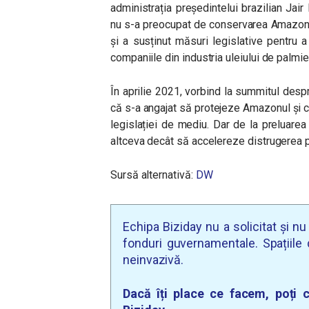
administrația președintelui brazilian Jai
nu s-a preocupat de conservarea Amazonulu
și a susținut măsuri legislative pentru a 
companiile din industria uleiului de palmie
În aprilie 2021, vorbind la summitul desp
că s-a angajat să protejeze Amazonul și c
legislației de mediu. Dar de la preluarea
altceva decât să accelereze distrugerea p
Sursă alternativă:
DW
Echipa Biziday nu a solicitat și n
fonduri guvernamentale. Spațiile d
neinvazivă.
Dacă îți place ce facem, poți c