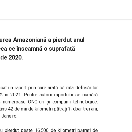
durea Amazoniană a pierdut anul
eea ce înseamnă o suprafață
 de 2020.
t un raport prin care arată că rata defrișărilor
 în 2021. Printre autorii raportului se numără
in numeroase ONG-uri și companii tehnologice.
ns 42 de mii de kilometri pătrați în doar trei ani,
 Janeiro.
au pierdut peste 16.500 de kilometri pătrați de