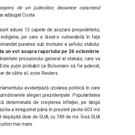
espins de un judecător, deoarece caracterul
mai adăugat Costa.
i sunt aduse 13 capete de acuzare președintelui,
 indigene, pe care a lăsat-o vulnerabilă în fața
mandat punerea sub învinuire a șefului statului.
a un vot asupra raportului pe 26 octombrie
.
 înaintate procurorului general al statului, care va
ste puțin probabil ca Bolsonaro să fie judecat,
ar de către el, scrie Reuters.
rlamentului evidențiază izolarea politică în care
 următoarele alegeri prezidențiale. Popularitatea
ă determinată de creșterea inflației, pe lângă
ilia a înregistrat până în prezent peste 603 mii
d depășită doar de SUA, cu 749 de mii. Însă SUA
cuitori mai mare.