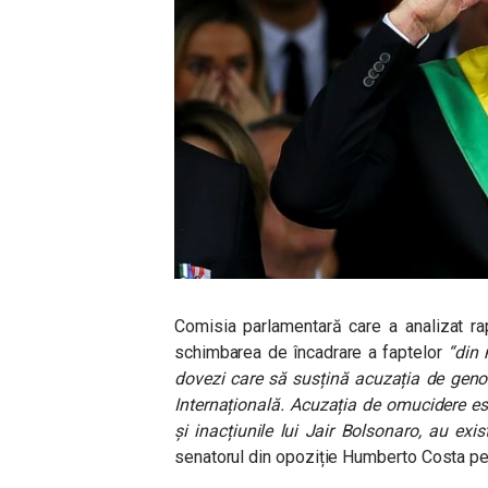
Comisia parlamentară care a analizat ra
schimbarea de încadrare a faptelor
“din 
dovezi care să susțină acuzația de geno
Internațională. Acuzația de omucidere este
și inacțiunile lui Jair Bolsonaro, au ex
senatorul din opoziție Humberto Costa pe