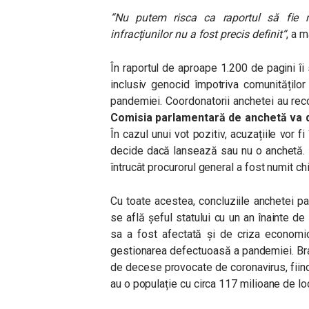
“
Nu putem risca ca raportul să fie r
infracțiunilor nu a fost precis definit
“
, a 
În raportul de aproape 1.200 de pagini î
inclusiv genocid împotriva
comunităților
pandemiei. Coordonatorii anchetei au reco
Comisia parlamentară de anchetă va d
În cazul unui vot pozitiv, acuzațiile vor fi
decide dacă lansează sau nu o anchetă. E
întrucât procurorul general a fost numit chi
Cu toate acestea, concluziile anchetei pa
se află șeful statului cu un an înainte de
sa a fost afectată și de criza economic
gestionarea defectuoasă a pandemiei. Braz
de decese provocate de coronavirus, fiin
au o populație cu circa 117 milioane de lo