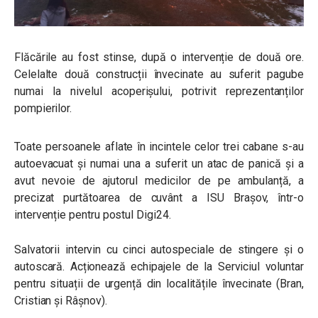
Flăcările au fost stinse, după o intervenție de două ore.
Celelalte două construcții învecinate au suferit pagube
numai la nivelul acoperișului, potrivit reprezentanților
pompierilor.
Toate persoanele aflate în incintele celor trei cabane s-au
autoevacuat și numai una a suferit un atac de panică și a
avut nevoie de ajutorul medicilor de pe ambulanță, a
precizat purtătoarea de cuvânt a ISU Brașov, într-o
intervenție pentru postul Digi24.
Salvatorii intervin cu cinci autospeciale de stingere și o
autoscară. Acționează echipajele de la Serviciul voluntar
pentru situații de urgență din localitățile învecinate (Bran,
Cristian și Râșnov).