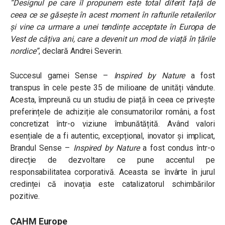
“Designul pe care îl propunem este total diferit față de
ceea ce se găsește în acest moment în rafturile retailerilor
și vine ca urmare a unei tendințe acceptate în Europa de
Vest de câțiva ani, care a devenit un mod de viață în țările
nordice”
, declară Andrei Severin.
Succesul gamei Sense –
Inspired by Nature
a fost
transpus în cele peste 35 de milioane de unități vândute.
Acesta, împreună cu un studiu de piață în ceea ce privește
preferințele de achiziție ale consumatorilor români, a fost
concretizat într-o viziune îmbunătățită. Având valori
esențiale de a fi autentic, excepțional, inovator și implicat,
Brandul Sense –
Inspired by Nature
a fost condus într-o
direcție de dezvoltare ce pune accentul pe
responsabilitatea corporativă. Aceasta se învârte în jurul
credinței că inovația este catalizatorul schimbărilor
pozitive.
CAHM Europe