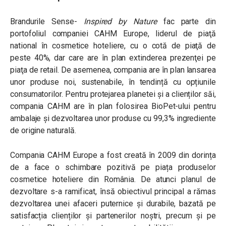
Brandurile Sense-
Inspired by Nature
fac parte din
portofoliul companiei CAHM Europe, liderul de piaţă
national în cosmetice hoteliere, cu o cotă de piaţă de
peste 40%, dar care are în plan extinderea prezenţei pe
piaţa de retail. De asemenea, compania are în plan lansarea
unor produse noi, sustenabile, în tendință cu opțiunile
consumatorilor. Pentru protejarea planetei și a clienților săi,
compania CAHM are în plan folosirea BioPet-ului pentru
ambalaje și dezvoltarea unor produse cu 99,3% ingrediente
de origine naturală.
Compania CAHM Europe a fost creată în 2009 din dorința
de a face o schimbare pozitivă pe piața produselor
cosmetice hoteliere din România. De atunci planul de
dezvoltare s-a ramificat, însă obiectivul principal a rămas
dezvoltarea unei afaceri puternice și durabile, bazată pe
satisfacția clienților și partenerilor noștri, precum și pe