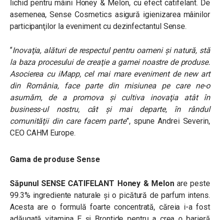
lichid pentru mâini Honey & Melon, cu efect catifelant. De
asemenea, Sense Cosmetics asigură igienizarea mâinilor
participanţilor la eveniment cu dezinfectantul Sense.
“
Inovaţia, alături de respectul pentru oameni şi natură, stă
la baza procesului de creaţie a gamei noastre de produse.
Asocierea cu iMapp, cel mai mare eveniment de new art
din România, face parte din misiunea pe care ne-o
asumăm, de a promova şi cultiva inovaţia atât în
business-ul nostru, cât şi mai departe, în rândul
comunităţii din care facem parte
”, spune Andrei Severin,
CEO CAHM Europe.
Gama de produse Sense
Săpunul SENSE CATIFELANT Honey & Melon
are peste
99.3% ingrediente naturale și o picătură de parfum intens.
Acesta are o formulă foarte concentrată, căreia i-a fost
adăugată vitamina E și Brontide pentru a crea o barieră