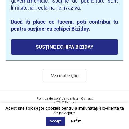
guvernamentale. Spațiile de publicitate sunt
limitate, iar reclama neinvazivă.
Dacă îți place ce facem, poți contribui tu
pentru susținerea echipei Biziday.
SUSȚINE ECHIPA BIZIDAY
Mai multe știri
Politica de confidențialitate
·
Contact
2026 © Biziday
Acest site foloseşte cookies pentru a îmbunătăți experiența ta
de navigare.
Accept
Refuz