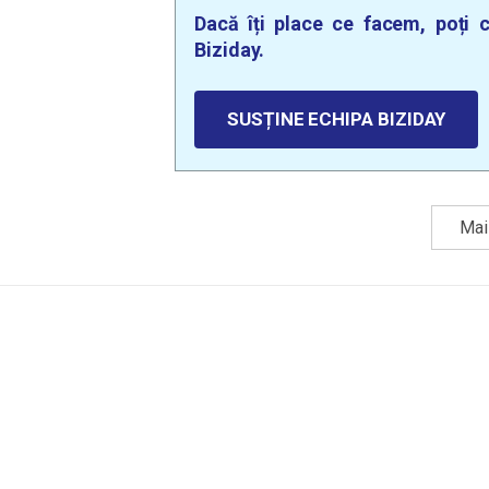
Dacă îți place ce facem, poți c
Biziday.
SUSȚINE ECHIPA BIZIDAY
Mai 