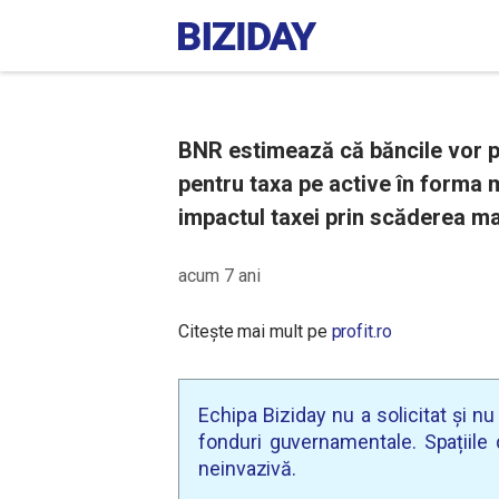
BNR estimează că băncile vor plă
pentru taxa pe active în forma 
impactul taxei prin scăderea m
acum 7 ani
Citește mai mult pe
profit.ro
Echipa Biziday nu a solicitat și n
fonduri guvernamentale. Spațiile d
neinvazivă.