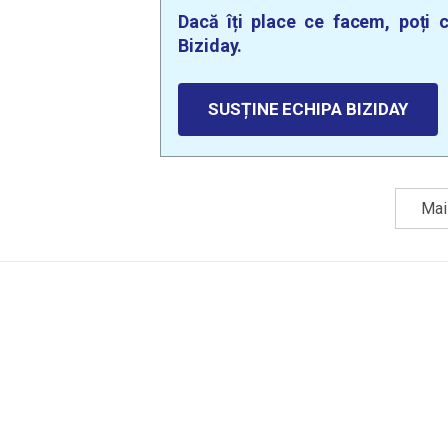
Dacă îți place ce facem, poți c
Biziday.
SUSȚINE ECHIPA BIZIDAY
Mai 