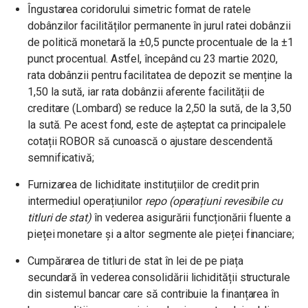
Îngustarea coridorului simetric format de ratele
dobânzilor facilităților permanente în jurul ratei dobânzii
de politică monetară la ±0,5 puncte procentuale de la ±1
punct procentual. Astfel, începând cu 23 martie 2020,
rata dobânzii pentru facilitatea de depozit se menține la
1,50 la sută, iar rata dobânzii aferente facilității de
creditare (Lombard) se reduce la 2,50 la sută, de la 3,50
la sută. Pe acest fond, este de așteptat ca principalele
cotații ROBOR să cunoască o ajustare descendentă
semnificativă;
Furnizarea de lichiditate instituțiilor de credit prin
intermediul operațiunilor
repo (operațiuni revesibile cu
titluri de stat)
în vederea asigurării funcționării fluente a
pieței monetare și a altor segmente ale pieței financiare;
Cumpărarea de titluri de stat în lei de pe piața
secundară în vederea consolidării lichidității structurale
din sistemul bancar care să contribuie la finanțarea în