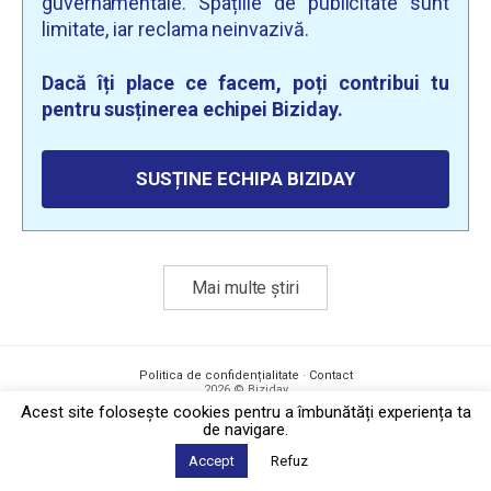
guvernamentale. Spațiile de publicitate sunt
limitate, iar reclama neinvazivă.
Dacă îți place ce facem, poți contribui tu
pentru susținerea echipei Biziday.
SUSȚINE ECHIPA BIZIDAY
Mai multe știri
Politica de confidențialitate
·
Contact
2026 © Biziday
Acest site foloseşte cookies pentru a îmbunătăți experiența ta
de navigare.
Accept
Refuz