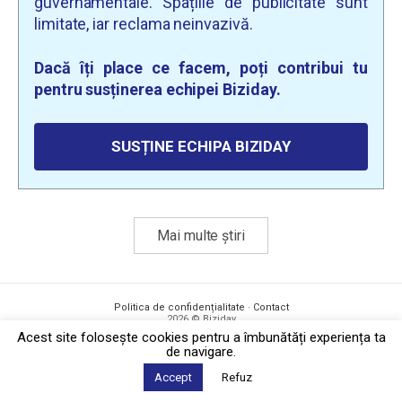
guvernamentale. Spațiile de publicitate sunt
limitate, iar reclama neinvazivă.
Dacă îți place ce facem, poți contribui tu
pentru susținerea echipei Biziday.
SUSȚINE ECHIPA BIZIDAY
Mai multe știri
Politica de confidențialitate
·
Contact
2026 © Biziday
Acest site foloseşte cookies pentru a îmbunătăți experiența ta
de navigare.
Accept
Refuz