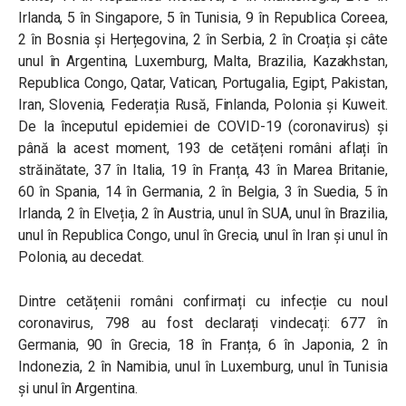
Irlanda, 5 în Singapore, 5 în Tunisia, 9 în Republica Coreea,
2 în Bosnia și Herțegovina, 2 în Serbia, 2 în Croația și câte
unul în Argentina, Luxemburg, Malta, Brazilia, Kazakhstan,
Republica Congo, Qatar, Vatican, Portugalia, Egipt, Pakistan,
Iran, Slovenia, Federația Rusă, Finlanda, Polonia și Kuweit.
De la începutul epidemiei de COVID-19 (coronavirus) și
până la acest moment, 193 de cetățeni români aflați în
străinătate, 37 în Italia, 19 în Franța, 43 în Marea Britanie,
60 în Spania, 14 în Germania, 2 în Belgia, 3 în Suedia, 5 în
Irlanda, 2 în Elveția, 2 în Austria, unul în SUA, unul în Brazilia,
unul în Republica Congo, unul în Grecia, unul în Iran și unul în
Polonia, au decedat.
Dintre cetățenii români confirmați cu infecție cu noul
coronavirus, 798 au fost declarați vindecați: 677 în
Germania, 90 în Grecia, 18 în Franța, 6 în Japonia, 2 în
Indonezia, 2 în Namibia, unul în Luxemburg, unul în Tunisia
și unul în Argentina.