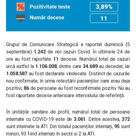
Grupul de Comunicare Strategică a raportat duminică (5
septembrie)
1.242
de noi cazuri Covid. În ultimele 24 de
ore au fost raportate
11
decese. Numărul total de cazuri
urcă astfel la
1.106.008
, dintre care
34.689
au decedat, iar
1.058.587
au fost declarate vindecate. Distinct de cazurile
nou confirmate, în urma retestării pacienților care erau deja
pozitivi,
86
de persoane au fost reconfirmate pozitiv. Nu au
fost raportate decese anterioare intervalului de referință.
În unitățile sanitare de profil, numărul total de persoane
internate cu COVID-19 este de
3.061
. Dintre acestea,
372
sunt internate la ATI. Din totalul pacienților internați,
95
sunt
minori, 93 fiind internați în secții și 2 la ATI.