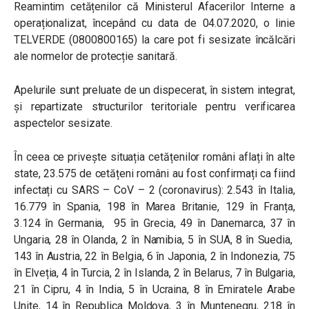
Reamintim cetățenilor că Ministerul Afacerilor Interne a
operaționalizat, începând cu data de 04.07.2020, o linie
TELVERDE (0800800165) la care pot fi sesizate încălcări
ale normelor de protecție sanitară.
Apelurile sunt preluate de un dispecerat, în sistem integrat,
și repartizate structurilor teritoriale pentru verificarea
aspectelor sesizate.
În ceea ce privește situația cetățenilor români aflați în alte
state, 23.575 de cetățeni români au fost confirmați ca fiind
infectați cu SARS – CoV – 2 (coronavirus): 2.543 în Italia,
16.779 în Spania, 198 în Marea Britanie, 129 în Franța,
3.124 în Germania, 95 în Grecia, 49 în Danemarca, 37 în
Ungaria, 28 în Olanda, 2 în Namibia, 5 în SUA, 8 în Suedia,
143 în Austria, 22 în Belgia, 6 în Japonia, 2 în Indonezia, 75
în Elveția, 4 în Turcia, 2 în Islanda, 2 în Belarus, 7 în Bulgaria,
21 în Cipru, 4 în India, 5 în Ucraina, 8 în Emiratele Arabe
Unite, 14 în Republica Moldova, 3 în Muntenegru, 218 în