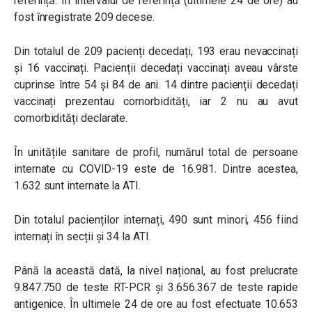
referință. În intervalul de referință (ultimele 24 de ore) au
fost înregistrate 209 decese.
Din totalul de 209 pacienți decedați, 193 erau nevaccinați
și 16 vaccinați. Pacienții decedați vaccinați aveau vârste
cuprinse între 54 și 84 de ani. 14 dintre pacienții decedați
vaccinați prezentau comorbidități, iar 2 nu au avut
comorbidități declarate.
În unitățile sanitare de profil, numărul total de persoane
internate cu COVID-19 este de 16.981. Dintre acestea,
1.632 sunt internate la ATI.
Din totalul pacienților internați, 490 sunt minori, 456 fiind
internați în secții și 34 la ATI.
Până la această dată, la nivel național, au fost prelucrate
9.847.750 de teste RT-PCR și 3.656.367 de teste rapide
antigenice. În ultimele 24 de ore au fost efectuate 10.653