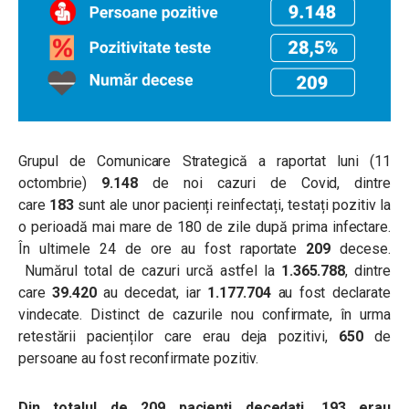
Grupul de Comunicare Strategică a raportat luni (11
octombrie)
9.148
de noi cazuri de Covid, dintre
care
183
sunt ale unor pacienți reinfectați, testați pozitiv la
o perioadă mai mare de 180 de zile după prima infectare.
În ultimele 24 de ore au fost raportate
209
decese.
Numărul total de cazuri urcă astfel la
1.365.788
, dintre
care
39.420
au decedat, iar
1.177.704
au fost declarate
vindecate. Distinct de cazurile nou confirmate, în urma
retestării pacienților care erau deja pozitivi,
650
de
persoane au fost reconfirmate pozitiv.
Din totalul de 209 pacienți decedați, 193 erau