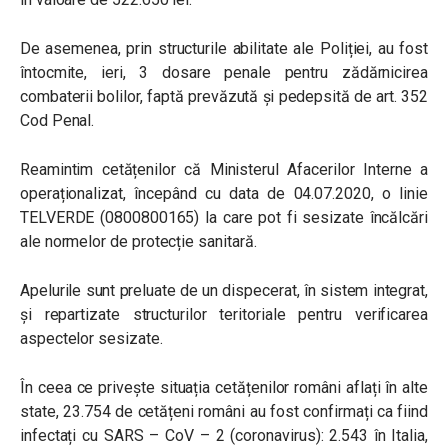
De asemenea, prin structurile abilitate ale Poliției, au fost
întocmite, ieri, 3 dosare penale pentru zădărnicirea
combaterii bolilor, faptă prevăzută și pedepsită de art. 352
Cod Penal.
Reamintim cetățenilor că Ministerul Afacerilor Interne a
operaționalizat, începând cu data de 04.07.2020, o linie
TELVERDE (0800800165) la care pot fi sesizate încălcări
ale normelor de protecție sanitară.
Apelurile sunt preluate de un dispecerat, în sistem integrat,
și repartizate structurilor teritoriale pentru verificarea
aspectelor sesizate.
În ceea ce privește situația cetățenilor români aflați în alte
state, 23.754 de cetățeni români au fost confirmați ca fiind
infectați cu SARS – CoV – 2 (coronavirus): 2.543 în Italia,