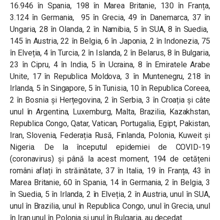
16.946 în Spania, 198 în Marea Britanie, 130 în Franța,
3.124 în Germania, 95 în Grecia, 49 în Danemarca, 37 în
Ungaria, 28 în Olanda, 2 în Namibia, 5 în SUA, 8 în Suedia,
145 în Austria, 22 în Belgia, 6 în Japonia, 2 în Indonezia, 75
în Elveția, 4 în Turcia, 2 în Islanda, 2 în Belarus, 8 în Bulgaria,
23 în Cipru, 4 în India, 5 în Ucraina, 8 în Emiratele Arabe
Unite, 17 în Republica Moldova, 3 în Muntenegru, 218 în
Irlanda, 5 în Singapore, 5 în Tunisia, 10 în Republica Coreea,
2 în Bosnia și Herțegovina, 2 în Serbia, 3 în Croația și câte
unul în Argentina, Luxemburg, Malta, Brazilia, Kazakhstan,
Republica Congo, Qatar, Vatican, Portugalia, Egipt, Pakistan,
Iran, Slovenia, Federația Rusă, Finlanda, Polonia, Kuweit și
Nigeria. De la începutul epidemiei de COVID-19
(coronavirus) și până la acest moment, 194 de cetățeni
români aflați în străinătate, 37 în Italia, 19 în Franța, 43 în
Marea Britanie, 60 în Spania, 14 în Germania, 2 în Belgia, 3
în Suedia, 5 în Irlanda, 2 în Elveția, 2 în Austria, unul în SUA,
unul în Brazilia, unul în Republica Congo, unul în Grecia, unul
în Iran unul în Polonia și unul în Bulgaria, au decedat.