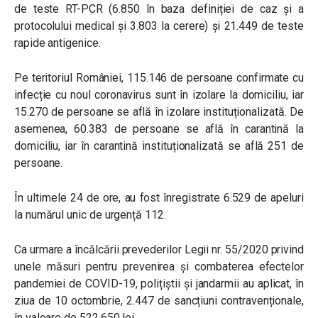
de teste RT-PCR (6.850 în baza definiției de caz și a
protocolului medical și 3.803 la cerere) și 21.449 de teste
rapide antigenice.
Pe teritoriul României, 115.146 de persoane confirmate cu
infecție cu noul coronavirus sunt în izolare la domiciliu, iar
15.270 de persoane se află în izolare instituționalizată. De
asemenea, 60.383 de persoane se află în carantină la
domiciliu, iar în carantină instituționalizată se află 251 de
persoane.
În ultimele 24 de ore, au fost înregistrate 6.529 de apeluri
la numărul unic de urgență 112.
Ca urmare a încălcării prevederilor Legii nr. 55/2020 privind
unele măsuri pentru prevenirea și combaterea efectelor
pandemiei de COVID-19, polițiștii și jandarmii au aplicat, în
ziua de 10 octombrie, 2.447 de sancțiuni contravenționale,
în valoare de 522.650 lei.