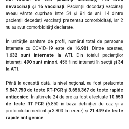
nevaccinați și 16 vaccinați
. Pacienții decedați vaccinați
aveau vârste cuprinse între 54 și 84 de ani. 14 dintre
pacienții decedați vaccinați prezentau comorbidități, iar 2
nu au avut comorbidități declarate.
În unitățile sanitare de profil, numărul total de persoane
internate cu COVID-19 este de
16.981
. Dintre acestea,
1.632 sunt internate la ATI
. Din totalul pacienților
internați,
490 sunt minori
, 456 fiind internați în secții și
34
la ATI
.
Până la această dată, la nivel național, au fost prelucrate
9.847.750 de teste RT-PCR și 3.656.367 de teste rapide
antigenice
. În ultimele 24 de ore au fost efectuate
10.653
de teste RT-PCR
(6.850 în baza definiției de caz și a
protocolului medical și 3.803 la cerere) și
21.449 de teste
rapide antigenice.