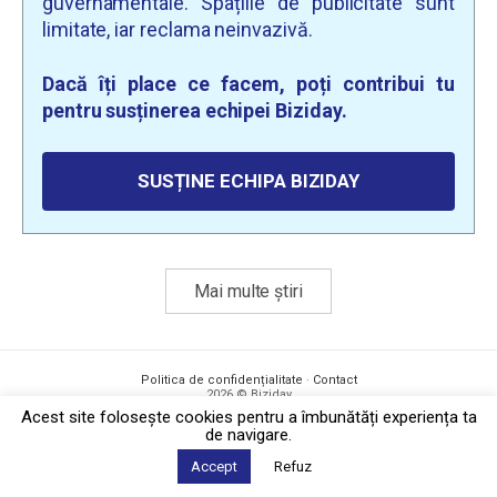
guvernamentale. Spațiile de publicitate sunt
limitate, iar reclama neinvazivă.
Dacă îți place ce facem, poți contribui tu
pentru susținerea echipei Biziday.
SUSȚINE ECHIPA BIZIDAY
Mai multe știri
Politica de confidențialitate
·
Contact
2026 © Biziday
Acest site foloseşte cookies pentru a îmbunătăți experiența ta
de navigare.
Accept
Refuz