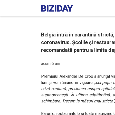
Belgia intră în carantină strictă
coronavirus. Școlile și restaura
recomandată pentru a limita dep
acum 6 ani
Premierul Alexander De Croo a anunțat vin
luni și vor rămâne în vigoare
„
cel puțin 
criză sanitară, presiunea asupra spitalel
supraomenești. În ultima săptămână, 
schimbare. Trecem la măsuri mai stricte
”
Barurile, restaurantele și toate magazinele