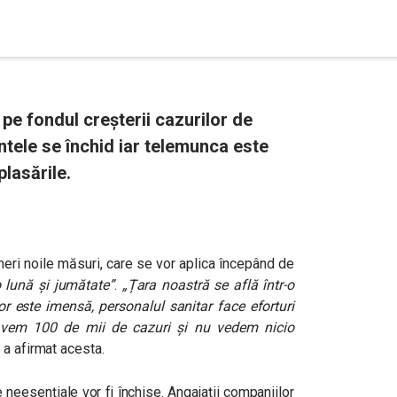
, pe fondul creșterii cazurilor de
ntele se închid iar telemunca este
lasările.
eri noile măsuri, care se vor aplica începând de
o lună și jumătate
”
.
„
Țara noastră se află într-o
or este imensă, personalul sanitar face eforturi
avem 100 de mii de cazuri și nu vedem nicio
, a afirmat acesta.
 neesențiale vor fi închise. Angajații companiilor