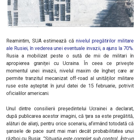
Reamintim, SUA estimează că
nivelul pregătirilor militare
ale Rusiei, în vederea unei eventuale invazii, a ajuns la 70%.
Rusia a mobilizat peste o sută de mii de militari în
apropierea graniței cu Ucraina.
În ceea ce privește
momentul unei invazii, nivelul maxim de îngheț care ar
permite tranzitul mecanizat off-road al unităților militare
ruse este așteptat în jurul datei de 15 februarie, potrivit
oficialilor americani.
Unul dintre consilierii președintelui Ucrainei a declarat,
după publicarea acestor imagini, că țara sa este pregătită,
alături de aliați, pentru orice scenariu, afirmând totodată că
șansele de pace sunt mai mari decât probabilitatea unui
război cu Rusia:
“Situația este complet sub control. Într-un