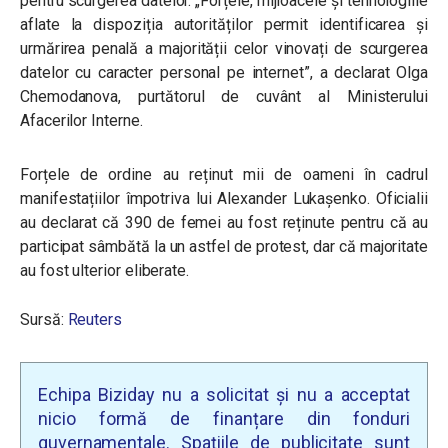
pentru scurgerea datelor. „Forțele, mijloacele și tehnologiile
aflate la dispoziția autorităților permit identificarea și
urmărirea penală a majorității celor vinovați de scurgerea
datelor cu caracter personal pe internet”, a declarat Olga
Chemodanova, purtătorul de cuvânt al Ministerului
Afacerilor Interne.
Forțele de ordine au reținut mii de oameni în cadrul
manifestațiilor împotriva lui
Alexander Lukaşenko. Oficialii
au declarat că 390 de femei au fost reținute pentru că au
participat sâmbătă la un astfel de protest, dar că majoritate
au fost ulterior eliberate.
Sursă:
Reuters
Echipa Biziday nu a solicitat și nu a acceptat
nicio formă de finanțare din fonduri
guvernamentale. Spațiile de publicitate sunt