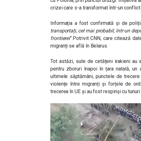
cu Polonia, prin punctul Bruzgi. Inițiativ
crizei care s-a transformat într-un conflict
Informația a fost confirmată și de poliț
transportați, cel mai probabil, într-un dep
frontierei
”.
Potrivit CNN, care citează dat
migranți se află în Belarus.
Tot astăzi, sute de cetățeni irakieni au 
pentru zboruri înapoi în țara natală, un 
ultimele săptămâni, punctele de trecere
violențe între migranți și forțele de ord
trecerea în UE și au fost respinși cu tunur