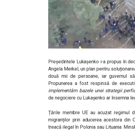
Președintele Lukașenko i-a propus în dec
Angela Merkel, un plan pentru soluționarea
două mii de persoane, iar guvernul său
Propunerea a fost respinsă de executi
implementăm bazele unei strategii perfi
de negociere cu Lukașenko ar însemna legi
Țările membre UE au acuzat regimul de
migranților prin aducerea acestora din O
treacă ilegal în Polonia sau Lituania. Mins