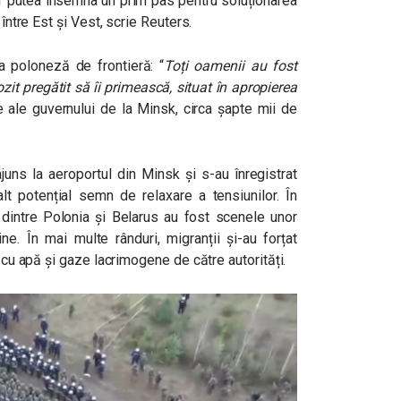
a ar putea însemna un prim pas pentru soluționarea
 între Est și Vest, scrie Reuters.
ia poloneză de frontieră: “
Toți oamenii au fost
ozit pregătit să îi primească, situat în apropierea
e ale guvernului de la Minsk, circa șapte mii de
ajuns la aeroportul din Minsk și s-au înregistrat
alt potențial semn de relaxare a tensiunilor. În
 dintre Polonia și Belarus au fost scenele unor
ine. În mai multe rânduri, migranții și-au forțat
i cu apă și gaze lacrimogene de către autorități.