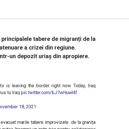
 principalele tabere de migranți de la
atenuare a crizei din regiune.
ntr-un depozit uriaș din apropiere.
s is leaving the border right now. Today, Iraq
rus to Iraq
pic.twitter.com/bJ7wHuwl4f
ovember 18, 2021
u evacuat marile tabere improvizate de la granița