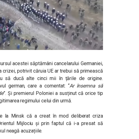
ursul acestei săptămâni cancelarului Germaniei,
 crizei, potrivit căruia UE ar trebui să primească
 să ducă alte cinci mii în țările de origine.
vul german, care a comentat: “
Ar însemna să
de
”. Și premierul Poloniei a susținut că orice tip
timarea regimului celui din urmă.
 la Minsk că a creat în mod deliberat criza
rientul Mijlociu și prin faptul că i-a presat să
kul neagă acuzațiile.