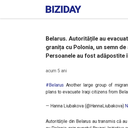
Belarus. Autoritățile au evacuat
granița cu Polonia, un semn de 
Persoanele au fost adăpostite î
acum 5 ani
#Belarus
Another large group of migrant
plans to evacuate Iraqi citizens from Bela
— Hanna Liubakova (@HannaLiubakova)
N
Autoritățile din Belarus au transmis că a