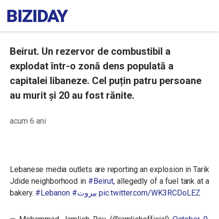
Beirut. Un rezervor de combustibil a
explodat într-o zonă dens populată a
capitalei libaneze. Cel puțin patru persoane
au murit și 20 au fost rănite.
acum 6 ani
Lebanese media outlets are reporting an explosion in Tarik
Jdide neighborhood in
#Beirut
, allegedly of a fuel tank at a
bakery.
#Lebanon
#بيروت
pic.twitter.com/WK3RCDoLEZ