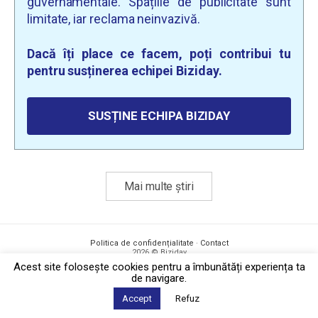
guvernamentale. Spațiile de publicitate sunt
limitate, iar reclama neinvazivă.
Dacă îți place ce facem, poți contribui tu
pentru susținerea echipei Biziday.
SUSȚINE ECHIPA BIZIDAY
Mai multe știri
Politica de confidențialitate
·
Contact
2026 © Biziday
Acest site foloseşte cookies pentru a îmbunătăți experiența ta
de navigare.
Accept
Refuz