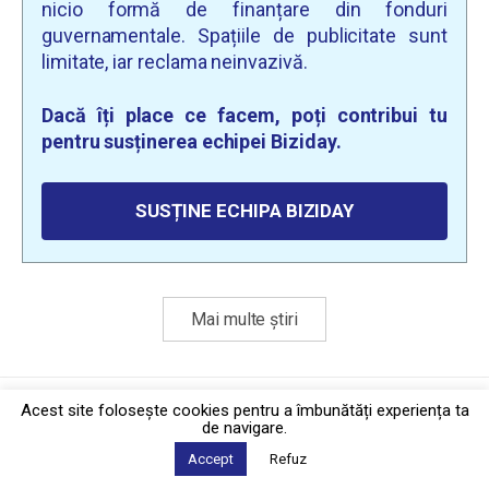
nicio formă de finanțare din fonduri
guvernamentale. Spațiile de publicitate sunt
limitate, iar reclama neinvazivă.
Dacă îți place ce facem, poți contribui tu
pentru susținerea echipei Biziday.
SUSȚINE ECHIPA BIZIDAY
Mai multe știri
Politica de confidențialitate
·
Contact
Acest site foloseşte cookies pentru a îmbunătăți experiența ta
2026 © Biziday
de navigare.
Accept
Refuz