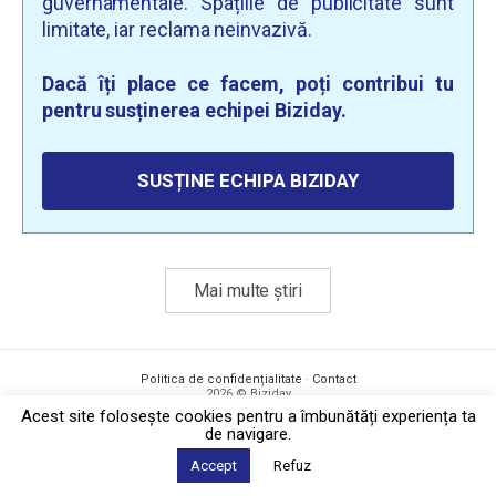
guvernamentale. Spațiile de publicitate sunt
limitate, iar reclama neinvazivă.
Dacă îți place ce facem, poți contribui tu
pentru susținerea echipei Biziday.
SUSȚINE ECHIPA BIZIDAY
Mai multe știri
Politica de confidențialitate
·
Contact
2026 © Biziday
Acest site foloseşte cookies pentru a îmbunătăți experiența ta
de navigare.
Accept
Refuz