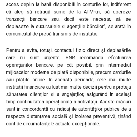
acces deplin la banii disponibili în conturile lor, indiferent
că aleg să retragă sume de la ATM-uri, să opereze
tranzacții bancare sau, dacă este necesar, să se
deplaseze la sucursalele și agențiile băncilor”, se arată în
comunicatul de presă transmis de instituție.
Pentru a evita, totuși, contactul fizic direct și deplasările
care nu sunt urgente, BNR recomandă efectuarea
operațiunilor bancare, pe cât posibil, prin intermediul
mijloacelor moderne de plată disponibile, precum cardurile
sau plățile online. În această perioadă, cele mai multe
instituții financiare au luat mai multe decizii pentru a proteja
sănătatea clienților și a angajaților, asigurând în același
timp continuitatea operațională a activității. Aceste măsuri
sunt în concordanță cu indicațiile autorităților publice de a
respecta distanțarea socială și izolarea preventivă, ținând
cont de circumstanțele actuale excepționale.