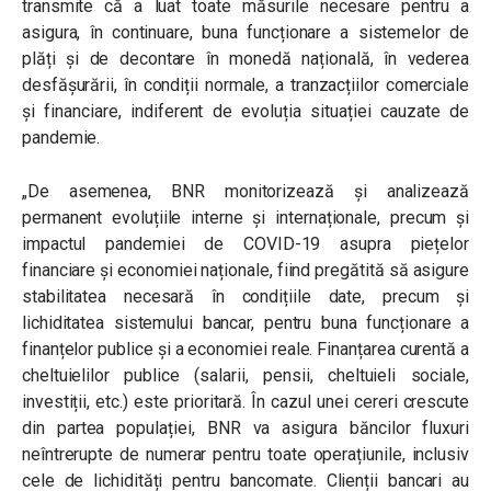
transmite că a luat toate măsurile necesare pentru a
asigura, în continuare, buna funcționare a sistemelor de
plăți și de decontare în monedă națională, în vederea
desfășurării, în condiții normale, a tranzacțiilor comerciale
și financiare, indiferent de evoluția situației cauzate de
pandemie.
„De asemenea, BNR monitorizează și analizează
permanent evoluțiile interne și internaționale, precum și
impactul pandemiei de COVID-19 asupra piețelor
financiare și economiei naționale, fiind pregătită să asigure
stabilitatea necesară în condițiile date, precum și
lichiditatea sistemului bancar, pentru buna funcționare a
finanțelor publice și a economiei reale. Finanțarea curentă a
cheltuielilor publice (salarii, pensii, cheltuieli sociale,
investiții, etc.) este prioritară. În cazul unei cereri crescute
din partea populației, BNR va asigura băncilor fluxuri
neîntrerupte de numerar pentru toate operațiunile, inclusiv
cele de lichidități pentru bancomate. Clienții bancari au