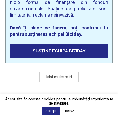
nicio formă de finanțare din fonduri
guvernamentale. Spațiile de publicitate sunt
limitate, iar reclama neinvazivă.
Dacă îți place ce facem, poți contribui tu
pentru susținerea echipei Biziday.
SUSȚINE ECHIPA BIZIDAY
Mai multe știri
Politica de confidențialitate
·
Contact
Acest site foloseşte cookies pentru a îmbunătăți experiența ta
2026 © Biziday
de navigare.
Accept
Refuz