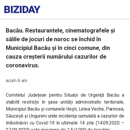
Bacău. Restaurantele, cinematografele și
sălile de jocuri de noroc se închid în
Municipiul Bacău și în cinci comune, din
cauza creșterii numărului cazurilor de
coronavirus.
acum 6 ani
Comitetul Județean pentru Situații de Urgență Bacău a
stabilit restricții în șase unități administrativ teritoriale,
Municipiul Bacău și comunele Itești, Letea Veche, Parincea,
Săucești și Ungureni unde incidenţa cumulată a cazurilor de
îmbolnăviri cu Covid-19 în ultimele 14 zile (14.09.2020 –
27.09.2020) este mai mare de 1,5/1.000 de locuitori.