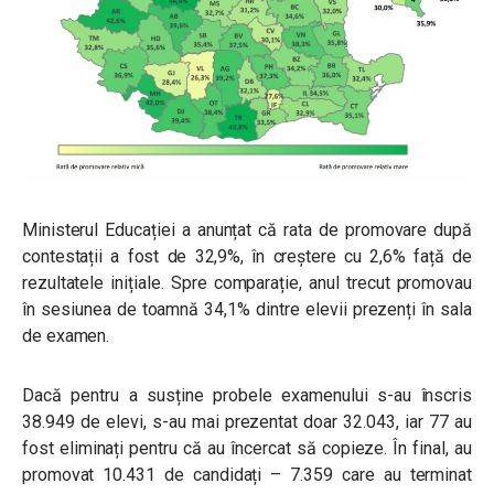
Ministerul Educației a anunțat că rata de promovare după
contestații a fost de 32,9%, în creștere cu 2,6% față de
rezultatele inițiale. Spre comparație, anul trecut promovau
în sesiunea de toamnă 34,1% dintre elevii prezenți în sala
de examen.
Dacă pentru a susține probele examenului s-au înscris
38.949 de elevi, s-au mai prezentat doar 32.043, iar 77 au
fost eliminați pentru că au încercat să copieze. În final, au
promovat 10.431 de candidați – 7.359 care au terminat