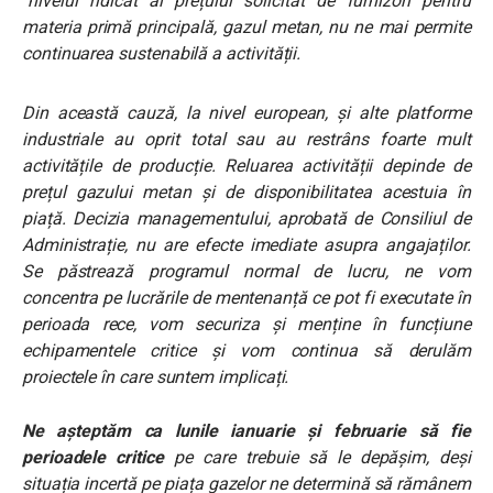
“
nivelul ridicat al prețului solicitat de furnizori pentru
materia primă principală, gazul metan, nu ne mai permite
continuarea sustenabilă a activității.
Din această cauză, la nivel european, și alte platforme
industriale au oprit total sau au restrâns foarte mult
activitățile de producție. Reluarea activității depinde de
prețul gazului metan și de disponibilitatea acestuia în
piață. Decizia managementului, aprobată de Consiliul de
Administrație, nu are efecte imediate asupra angajaților.
Se păstrează programul normal de lucru, ne vom
concentra pe lucrările de mentenanță ce pot fi executate în
perioada rece, vom securiza și menține în funcțiune
echipamentele critice și vom continua să derulăm
proiectele în care suntem implicați.
Ne așteptăm ca lunile ianuarie și februarie să fie
perioadele critice
pe care trebuie să le depășim, deși
situația incertă pe piața gazelor
ne determină să rămânem