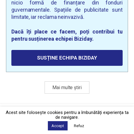
nicio formă de finanțare din fonduri
guvernamentale. Spațiile de publicitate sunt
limitate, iar reclama neinvazivă.
Dacă îți place ce facem, poți contribui tu
pentru susținerea echipei Biziday.
SUSȚINE ECHIPA BIZIDAY
Mai multe știri
Politica de confidențialitate
·
Contact
Acest site foloseşte cookies pentru a îmbunătăți experiența ta
2026 © Biziday
de navigare.
Accept
Refuz