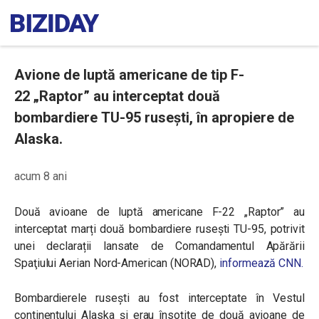
Avione de luptă americane de tip F-
22 „Raptor” au interceptat două
bombardiere TU-95 rusești, în apropiere de
Alaska.
acum 8 ani
Două avioane de luptă americane F-22
„Raptor”
au
interceptat marți două bombardiere rusești TU-95, potrivit
unei declarații lansate de Comandamentul
Apărării
Spaţiului Aerian Nord-American (NORAD),
informează CNN.
Bombardierele rusești au fost interceptate în Vestul
continentului Alaska și erau însoțite de două avioane de