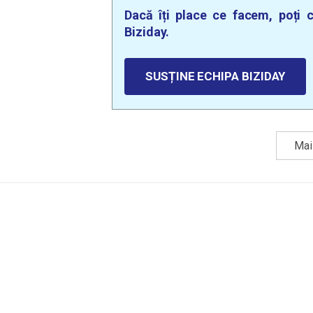
Dacă îți place ce facem, poți c
Biziday.
SUSȚINE ECHIPA BIZIDAY
Mai 