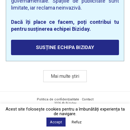
guvernamentale. Spațiile de publicitate sunt
limitate, iar reclama neinvazivă.
Dacă îți place ce facem, poți contribui tu
pentru susținerea echipei Biziday.
SUSȚINE ECHIPA BIZIDAY
Mai multe știri
Politica de confidențialitate
·
Contact
2026 © Biziday
Acest site foloseşte cookies pentru a îmbunătăți experiența ta
de navigare.
Accept
Refuz