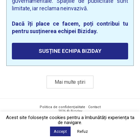
guvernamentale. Spațiile de publicitate sunt
limitate, iar reclama neinvazivă.
Dacă îți place ce facem, poți contribui tu
pentru susținerea echipei Biziday.
SUSȚINE ECHIPA BIZIDAY
Mai multe știri
Politica de confidențialitate
·
Contact
2026 © Biziday
Acest site foloseşte cookies pentru a îmbunătăți experiența ta
de navigare.
Accept
Refuz