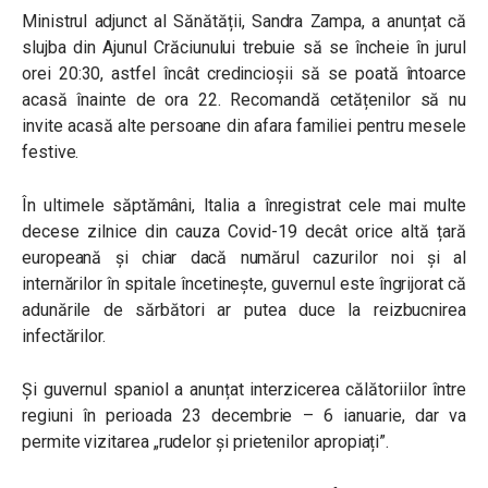
Ministrul adjunct al Sănătății, Sandra Zampa, a anunțat că
slujba din Ajunul Crăciunului trebuie să se încheie în jurul
orei 20:30, astfel încât credincioșii să se poată întoarce
acasă înainte de ora 22. Recomandă cetățenilor să nu
invite acasă alte persoane din afara familiei pentru mesele
festive.
În ultimele săptămâni, Italia a înregistrat cele mai multe
decese zilnice din cauza Covid-19 decât orice altă țară
europeană și chiar dacă numărul cazurilor noi și al
internărilor în spitale încetinește, guvernul este îngrijorat că
adunările de sărbători ar putea duce la reizbucnirea
infectărilor.
Și guvernul spaniol a anunțat interzicerea călătoriilor între
regiuni în perioada 23 decembrie – 6 ianuarie, dar va
permite vizitarea „rudelor și prietenilor apropiați”.