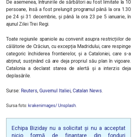
De asemenea, întrunirile de sărbători au fost limitate la 10
persoane, însă a fost prelungit programul până la ora 1.30
pe 24 și 31 decembrie, și până la ora 23 pe 5 ianuarie, în
ajunul Zilei Trei Regi.
Toate regiunile spaniole au convenit asupra restricțiilor de
călătorie de Crăciun, cu excepția Madridului, care respinge
categoric închiderea frontierelor, și a Cataloniei, care s-a
abținut, susținând că are deja propriul său plan în vigoare.
Catalonia a declarat starea de alertă și a interzis deja
deplasările.
Surse:
Reuters
,
Guvernul Italiei
,
Catalan News
.
Sursa foto:
krakenimages/ Unsplash
.
Echipa Biziday nu a solicitat și nu a acceptat
nicio formă de finanțare din fonduri