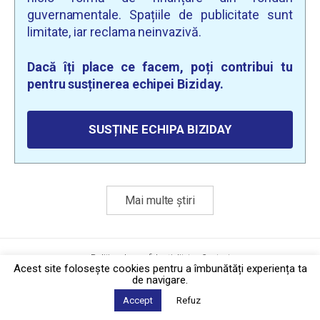
guvernamentale. Spațiile de publicitate sunt
limitate, iar reclama neinvazivă.
Dacă îți place ce facem, poți contribui tu
pentru susținerea echipei Biziday.
SUSȚINE ECHIPA BIZIDAY
Mai multe știri
Politica de confidențialitate
·
Contact
2026 © Biziday
Acest site foloseşte cookies pentru a îmbunătăți experiența ta
de navigare.
Accept
Refuz