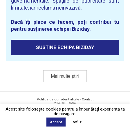
guvernamentale. Spațiile de publicitate sunt
limitate, iar reclama neinvazivă.
Dacă îți place ce facem, poți contribui tu
pentru susținerea echipei Biziday.
SUSȚINE ECHIPA BIZIDAY
Mai multe știri
Politica de confidențialitate
·
Contact
2026 © Biziday
Acest site foloseşte cookies pentru a îmbunătăți experiența ta
de navigare.
Accept
Refuz