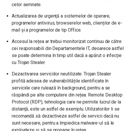
celor semnate.
Actualizarea de urgență a sistemelor de operare,
programelor antivirus, browserelor web, clienților de e-
mail și a programelor de tip Office.
Accesul la rețea ar trebui monitorizat continuu de către
cei responsabili din Departamentele IT, deoarece astfel
se poate determina în timp util dacă a apărut o infecție
cu Trojan Stealer.
Dezactivarea serviciilor neutilizate. Trojan Stealer
profită adesea de vulnerabilitățile identificate în
serviciile care rulează în background, pentru a se
răspândi pe alte computere din rețea. Remote Desktop
Protocol (RDP), tehnologia care ne permite lucrul de la
distanță, este un astfel de exemplu. Utilizatorilor li se
recomandă să dezactiveze astfel de servicii dacă nu
sunt necesare, pentru a împiedica malware-ul să le
exploateze și să se propage în rețea.