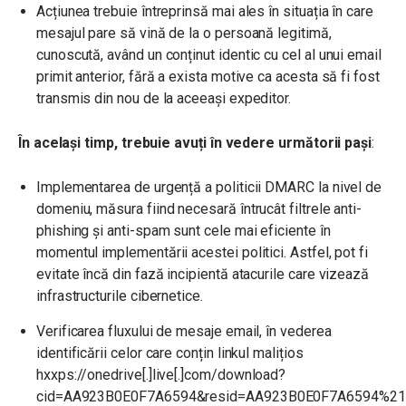
Acțiunea trebuie întreprinsă mai ales în situația în care
mesajul pare să vină de la o persoană legitimă,
cunoscută, având un conținut identic cu cel al unui email
primit anterior, fără a exista motive ca acesta să fi fost
transmis din nou de la aceeași expeditor.
În același timp, trebuie avuți în vedere următorii pași
:
Implementarea de urgență a politicii DMARC la nivel de
domeniu, măsura fiind necesară întrucât filtrele anti-
phishing și anti-spam sunt cele mai eficiente în
momentul implementării acestei politici. Astfel, pot fi
evitate încă din fază incipientă atacurile care vizează
infrastructurile cibernetice.
Verificarea fluxului de mesaje email, în vederea
identificării celor care conțin linkul malițios
hxxps://onedrive[.]live[.]com/download?
cid=AA923B0E0F7A6594&resid=AA923B0E0F7A6594%21