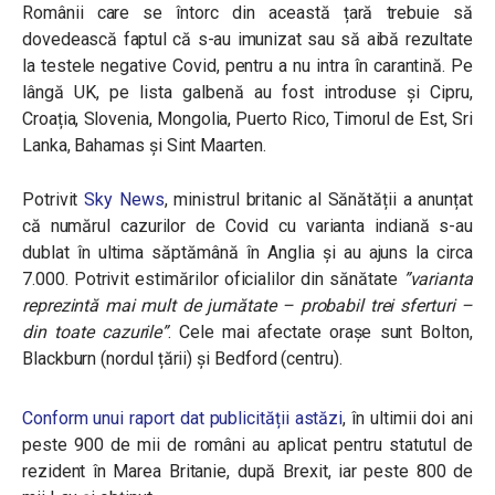
Românii care se întorc din această țară trebuie să
dovedească faptul că s-au imunizat sau să aibă rezultate
la testele negative Covid, pentru a nu intra în carantină. Pe
lângă UK, pe lista galbenă au fost introduse și Cipru,
Croația, Slovenia, Mongolia, Puerto Rico, Timorul de Est, Sri
Lanka, Bahamas și Sint Maarten.
Potrivit
Sky News
, ministrul britanic al Sănătății a anunțat
că numărul cazurilor de Covid cu varianta indiană s-au
dublat în ultima săptămână în Anglia și au ajuns la circa
7.000. Potrivit estimărilor oficialilor din sănătate
”varianta
reprezintă mai mult de jumătate – probabil trei sferturi –
din toate cazurile”
. Cele mai afectate orașe sunt Bolton,
Blackburn (nordul țării) și Bedford (centru).
Conform unui raport dat publicității astăzi
, în ultimii doi ani
peste 900 de mii de români au aplicat pentru statutul de
rezident în Marea Britanie, după Brexit, iar peste 800 de