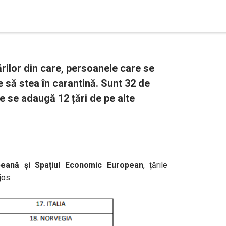
țărilor din care, persoanele care se
 să stea în carantină. Sunt 32 de
are se adaugă 12 țări de pe alte
opeană și Spațiul Economic European
, țările
jos: