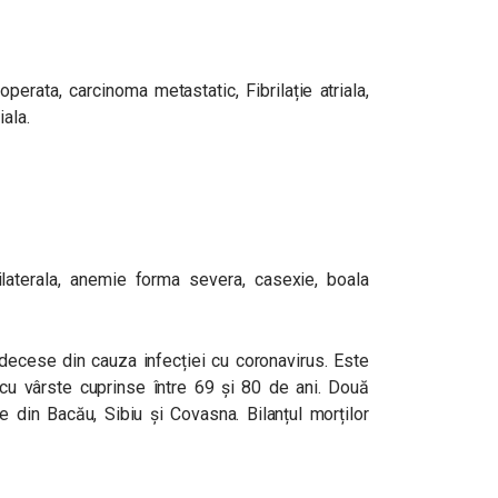
perata, carcinoma metastatic, Fibrilație atriala,
ala.
bilaterala, anemie forma severa, casexie, boala
 decese din cauza infecției cu coronavirus. Este
cu vârste cuprinse între 69 și 80 de ani. Două
lte din Bacău, Sibiu și Covasna. Bilanțul morților