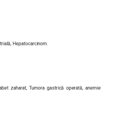
atrială, Hepatocarcinom.
iabet zaharat, Tumora gastrică operată, anemie