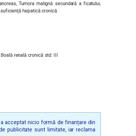
ncreas, Tumora malignă secundară a ficatului,
nsuficiență hepatică cronică.
oală renală cronică std. III
u a acceptat nicio formă de finanțare din
e publicitate sunt limitate, iar reclama